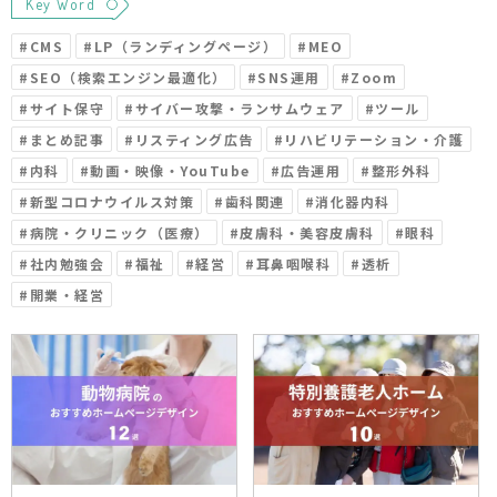
Key Word
#
CMS
#
LP（ランディングページ）
#
MEO
#
SEO（検索エンジン最適化）
#
SNS運用
#
Zoom
#
サイト保守
#
サイバー攻撃・ランサムウェア
#
ツール
#
まとめ記事
#
リスティング広告
#
リハビリテーション・介護
#
内科
#
動画・映像・YouTube
#
広告運用
#
整形外科
#
新型コロナウイルス対策
#
歯科関連
#
消化器内科
#
病院・クリニック（医療）
#
皮膚科・美容皮膚科
#
眼科
#
社内勉強会
#
福祉
#
経営
#
耳鼻咽喉科
#
透析
#
開業・経営