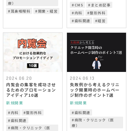
療）
#
CMS
#
まとめ記事
#
耳鼻咽喉科
#
開業・経営
#
内科
#
整形外科
#
歯科関連
#
経営
2024.06.20
2024.06.13
内覧会の集客を成功させ
失敗例から考えるクリニ
るためのプロモーション
ック開業時のホームペー
アイディア10選
ジ制作のポイント7選
新規開業
新規開業
#
内科
#
整形外科
#
歯科関連
#
病院・クリニック（医
#
歯科関連
療）
#
病院・クリニック（医