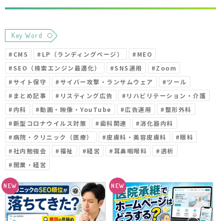
Key Word
#
CMS
#
LP（ランディングページ）
#
MEO
#
SEO（検索エンジン最適化）
#
SNS運用
#
Zoom
#
サイト保守
#
サイバー攻撃・ランサムウェア
#
ツール
#
まとめ記事
#
リスティング広告
#
リハビリテーション・介護
#
内科
#
動画・映像・YouTube
#
広告運用
#
整形外科
#
新型コロナウイルス対策
#
歯科関連
#
消化器内科
#
病院・クリニック（医療）
#
皮膚科・美容皮膚科
#
眼科
#
社内勉強会
#
福祉
#
経営
#
耳鼻咽喉科
#
透析
#
開業・経営