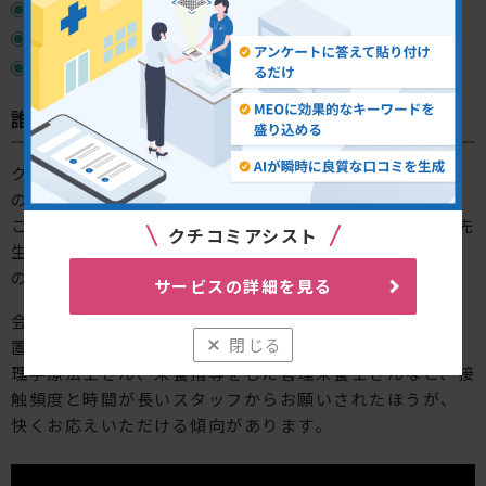
症状が改善した直後
治療内容に納得してもらえた直後
会計時やお見送りの際
誰がお願いするのがよいか問題
クチコミのお願いをするのは、クリニック内の誰が良い
のでしょうか？
これは診療科や外来のスタイルによっても様々ですが、先
クチコミアシスト
生方からご質問いただいたときによくご助言申し上げる
のは、
「患者さんとの接触頻度の高いスタッフ」
です。
サービスの詳細を見る
会計の時だけ話す受付スタッフがお願いするよりも、処
閉じる
置をしてくれた看護師さん、リハビリを担当してくれる
理学療法士さん、栄養指導をした管理栄養士さんなど、接
触頻度と時間が長いスタッフからお願いされたほうが、
快くお応えいただける傾向があります。