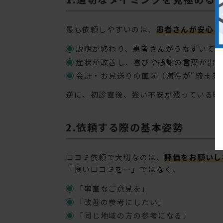
最も依頼しやすいのは、
患者さんが安心・
説明が終わり、患者さんがうなずいて
症状が改善し、喜びや感謝の言葉が出
会計・お見送りの直前（滞在が“締まる
逆に、初診直後、強い不安が残っている時
2.依頼する際の基本姿勢
口コミ依頼で大切なのは、
評価をお願いし
「良い口コミを…」ではなく、
「率直なご意見を」
「改善の参考にしたい」
「同じ地域の方の参考になる」