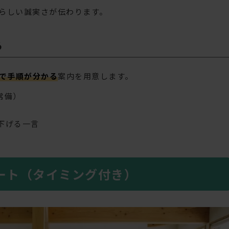
関らしい誠実さが伝わります。
る
で手順が分かる
案内を用意します。
常備）
下げる一言
ート（タイミング付き）