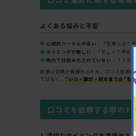
よくある悩みと不安
心理的ハードルが高い
：「営業っぽく
タイミングが難しい
：「忙しくて声を
院内で仕組み化されていない
：「スタ
医療は信頼が最優先のため、口コミ依頼に
ではなく、
“いつ・誰が・何を言うか”を
口コミを依頼する際の3
1.適切なタイミングを見極める