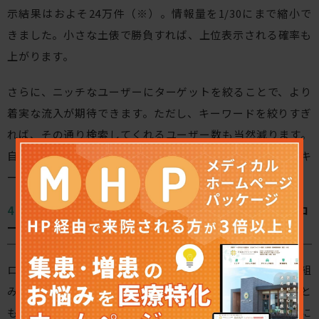
示結果はおよそ24万件（※）。情報量を1/30にまで縮小で
きました。小さな土俵で勝負すれば、上位表示される確率も
上がります。
さらに、ニッチなユーザーにターゲットを絞ることで、より
着実な流入が期待できます。ただし、キーワードを絞りすぎ
れば、その通り検索してくれるユーザー数も当然減ります。
自院の強みや獲得したい診療科目などに合わせて、適切なキ
ーワードを選定する必要があるでしょう。
【その4】エリアで検索上位に表示させるための「ロ
ーカルSEO」
ローカルSEOとは、「
地名（エリア名）×キーワード
」の組
み合わせを活用する方法です。「MEO対策」と呼ばれること
もありますが、ユーザーの「的（まと）」を特定のエリアに