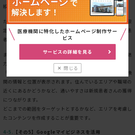
絞る方法です。
たとえば「大阪市淀川区 小児科」など、特定のエリアに限
定して「病院・クリニック・歯科医院を知りたい」と思う患
医療機関に特化したホームページ制作サー
ビス
者さんをターゲットにするわけです。
サービスの詳細を見る
また、ローカルSEOはGoogleマップと連動している点も魅
力です。
閉じる
「地名×診療科」で検索すると、地図上に病院などの医療機
関の情報と位置が表示されます。住んでいるエリアや職場の
近くにあるかどうかなど、通いやすさは新規患者さんの獲得
につながります。
どこまでの範囲をターゲットとするかなど、エリアを考慮し
たコンテンツを作成することが重要です。
【その5】Googleマイビジネスを活用