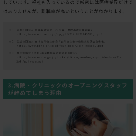
しています。福祉も入っているので厳密には医療業界だけで
はありませんが、離職率が高いということがわかります。
※1 公益社団法人 日本看護協会「2020年 病院看護自体調査」
https://www.nurse.or.jp/up_pdf/20210326145700_f.pdf
※2 公益社団法人 日本歯科衛生士会「​​歯科衛生士の勤務実態調査報告書」
https://www.jdha.or.jp/pdf/outline/r2-dh_hokoku.pdf
※3 厚生労働省「令和2年雇用動向調査結果の概況」
https://www.mhlw.go.jp/toukei/itiran/roudou/koyou/doukou/21-
2/dl/gaikyou.pdf
病院・クリニックのオープニングスタッフ
が辞めてしまう理由