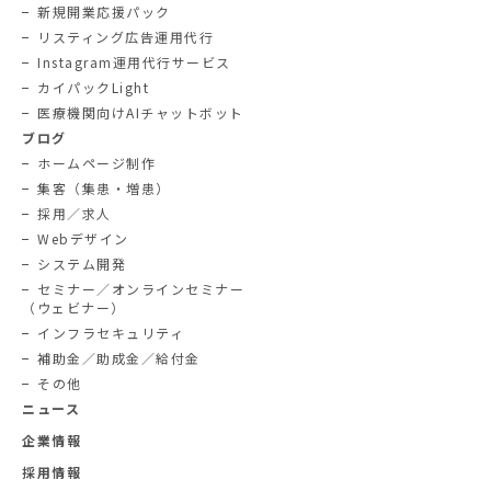
新規開業応援パック
リスティング広告運用代行
Instagram運用代行サービス
カイパックLight
医療機関向けAIチャットボット
ブログ
ホームページ制作
集客（集患・増患）
採用／求人
Webデザイン
システム開発
セミナー／オンラインセミナー
（ウェビナー）
インフラセキュリティ
補助金／助成金／給付金
その他
ニュース
企業情報
採用情報