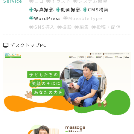
Service
ロゴ
イラスト
システム開発
写真撮影
動画撮影
CMS構築
WordPress
MovableType
SNS導入
撮影
編集
投稿・配信
デスクトップPC