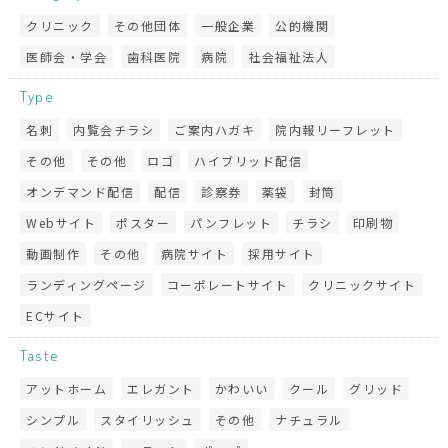
クリニック
その他団体
一般企業
公的機関
医師会・学会
歯科医院
病院
社会福祉法人
Type
名刺
内覧会チラシ
ご案内ハガキ
院内報リーフレット
その他
その他
ロゴ
ハイブリッド配信
オンデマンド配信
配信
診察券
薬袋
封筒
Webサイト
ポスター
パンフレット
チラシ
印刷物
動画制作
その他
病院サイト
採用サイト
ランディングページ
コーポレートサイト
クリニックサイト
ECサイト
Taste
アットホーム
エレガント
かわいい
クール
グリッド
シンプル
スタイリッシュ
その他
ナチュラル