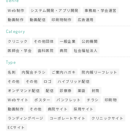
Genre
Web制作
システム開発・アプリ開発
事務局・学会運営
動画制作
動画配信
印刷物制作
広告運用
Category
クリニック
その他団体
一般企業
公的機関
医師会・学会
歯科医院
病院
社会福祉法人
Type
名刺
内覧会チラシ
ご案内ハガキ
院内報リーフレット
その他
その他
ロゴ
ハイブリッド配信
オンデマンド配信
配信
診察券
薬袋
封筒
Webサイト
ポスター
パンフレット
チラシ
印刷物
動画制作
その他
病院サイト
採用サイト
ランディングページ
コーポレートサイト
クリニックサイト
ECサイト