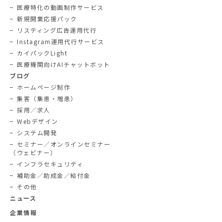
医療特化の動画制作サービス
新規開業応援パック
リスティング広告運用代行
Instagram運用代行サービス
カイパックLight
医療機関向けAIチャットボット
ブログ
ホームページ制作
集客（集患・増患）
採用／求人
Webデザイン
システム開発
セミナー／オンラインセミナー
（ウェビナー）
インフラセキュリティ
補助金／助成金／給付金
その他
ニュース
企業情報