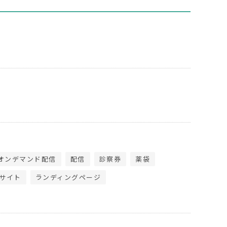
オンデマンド配信
配信
診察券
薬袋
サイト
ランディングページ