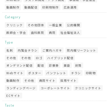
動画制作
動画配信
印刷物制作
広告運用
Category
クリニック
その他団体
一般企業
公的機関
医師会・学会
歯科医院
病院
社会福祉法人
Type
名刺
内覧会チラシ
ご案内ハガキ
院内報リーフレット
その他
その他
ロゴ
ハイブリッド配信
オンデマンド配信
配信
診察券
薬袋
封筒
Webサイト
ポスター
パンフレット
チラシ
印刷物
動画制作
その他
病院サイト
採用サイト
ランディングページ
コーポレートサイト
クリニックサイト
ECサイト
Taste