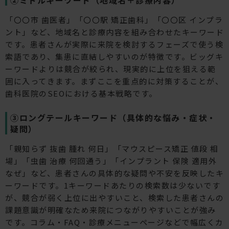
「〇〇市 歯医者」「〇〇駅 矯正歯科」「〇〇区 インプラ
ント」など、地域名と診療内容を組み合わせたキーワード
です。患者さんが実際に来院を検討するフェーズで使う検
索語であり、集患に直結しやすいのが特徴です。ビッグキ
ーワードよりは競合が絞られ、現実的に上位を狙える範
囲に入ってきます。まずここを重点的に対策することが、
歯科医院のSEOにおける基本戦略です。
③ロングテールキーワード（具体的な悩み・症状・
疑問）
「親知らず 抜歯 腫れ 何日」「マウスピース矯正 値段 相
場」「虫歯 治療 何回通う」「インプラント 保険 適用外
なぜ」など、患者さんの具体的な疑問や不安を反映したキ
ーワードです。1キーワードあたりの検索数は少ないです
が、競合が弱く上位に出やすいこと、検索した患者さんの
課題意識が明確なため来院につながりやすいことが強み
です。コラム・FAQ・診療メニューページなどで幅広くカ