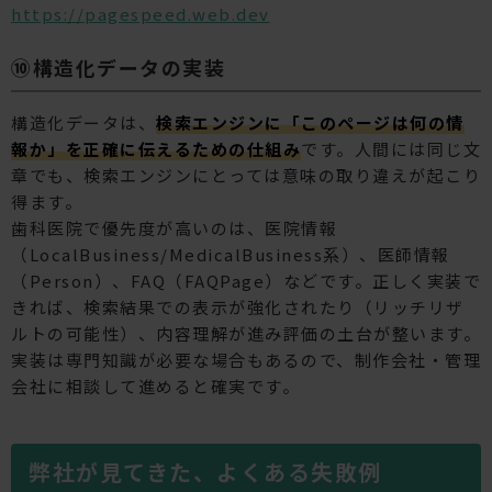
https://pagespeed.web.dev
⑩構造化データの実装
構造化データは、
検索エンジンに「このページは何の情
報か」を正確に伝えるための仕組み
です。人間には同じ文
章でも、検索エンジンにとっては意味の取り違えが起こり
得ます。
歯科医院で優先度が高いのは、医院情報
（LocalBusiness/MedicalBusiness系）、医師情報
（Person）、FAQ（FAQPage）などです。正しく実装で
きれば、検索結果での表示が強化されたり（リッチリザ
ルトの可能性）、内容理解が進み評価の土台が整います。
実装は専門知識が必要な場合もあるので、制作会社・管理
会社に相談して進めると確実です。
弊社が見てきた、よくある失敗例