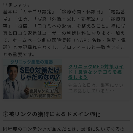
いましょう。
基本は「カテゴリ設定」「診療時間・休診日」「電話番
号」「住所」「写真（外観・受付・診療室）」「診療内
容」「投稿」「口コミへの返信」を整えること。特に写
真と口コミ返信はユーザーの判断材料になります。加え
て、ホームページ側の医院情報（NAP：名称・住所・電
話）と表記揺れをなくし、プロフィールと一致させるこ
とも重要です。
クリニックMEO対策ガイ
ド｜良質なクチコミを獲
得しよう
先生方と日々、集客につい
てお話ししていると
「Googleマップを使って
集客したいが、何から手を
付ければいいのかわからな
⑦被リンクの獲得によるドメイン強化
い」「MEOは専門業者に
任せた方がいいのだろう
か」といったご相談を非常
同程度のコンテンツが並んだとき、最後に効いてくるの
に多くいただきます。 実