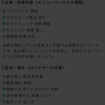
治療・診療内容（メニューページとの連動）
インプラント 費用
マウスピース矯正 流れ
ホワイトニング 効果 期間
セラミック 保険 違い
歯周病 治療 方法
治療を検討している患者さんが調べる段階のキーワード
です。各診療メニューページを作成し、対応するキーワー
ドで上位表示を狙いましょう。
症状・悩み（ロングテール対策）
歯が痛い 夜 応急処置
歯茎 腫れ 原因
親知らず 抜いた方がいい 判断
詰め物 取れた 放置 リスク
歯ぎしり 治し方