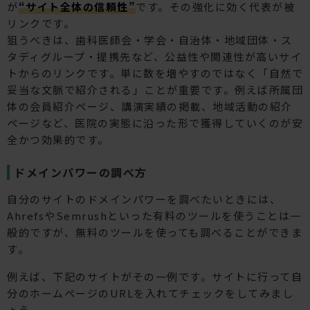
が
“サイト全体の信頼性”
です。その強化に効く代表が被
際、いま... もっと読む »
リンクです。
狙うべきは、歯科医師会・学会・自治体・地域団体・ス
タディグループ・提携先など、公益性や関連性が高いサイ
トからのリンクです。単に数を増やすのではなく「自然で
妥当な文脈で紹介される」ことが重要です。例えば所属団
体の会員紹介ページ、講演実績の掲載、地域活動の紹介
ページなど、医院の実態に沿った形で獲得していくのが安
全かつ効果的です。
ドメインパワーの調べ方
自分のサイトのドメインパワーを調べたいときには、
AhrefsやSemrushといった有料のツールを使うことは一
般的ですが、無料のツールを使っても調べることができま
す。
例えば、下記のサイトがその一例です。サイトに行って自
分のホームページのURLを入れてチェックをしてみまし
ょう。