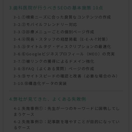
歯科医院が行うべきSEOの基本施策 10点
①検索ニーズに合った良質なコンテンツの作成
②モバイルフレンドリー対応
③診療メニューごとの個別ページ作成
④院長・スタッフの経歴掲載（E-E-A-T対策）
⑤タイトルタグ・ディスクリプションの最適化
⑥Googleビジネスプロフィール（MEO）の充実
⑦被リンクの獲得によるドメイン強化
⑧FAQ（よくある質問）ページの作成
⑨サイトスピードの確認と改善（必要な場合のみ）
⑩構造化データの実装
弊社が見てきた、よくある失敗例
失敗事例①：先生が一つのキーワードに固執してし
まうケース
失敗事例②：記事数を増やすことが目的になってい
るケース