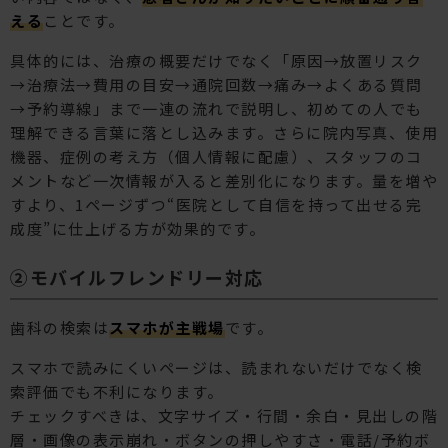
える
ことです。
具体的には、治療の概要だけでなく「原因→放置リスク
→治療法→費用の目安→通院回数→痛み→よくある質問
→予約導線」まで一連の流れで説明し、初めての人でも
理解できる言葉に落とし込みます。さらに院内写真、使用
機器、症例の考え方（個人情報に配慮）、スタッフのコ
メントなど一次情報が入ると差別化になります。量を増や
すより、1ページずつ“医院として自信を持って出せる完
成度”に仕上げる方が効果的です。
②モバイルフレンドリー対応
歯科の検索は
スマホが主戦場
です。
スマホで読みにくいページは、読まれないだけでなく検
索評価でも不利になります。
チェックすべきは、文字サイズ・行間・余白・見出しの階
層・画像の表示崩れ・ボタンの押しやすさ・電話/予約ボ