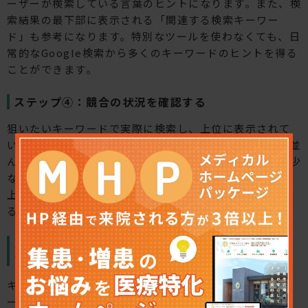
ーザーが検索している言葉のヒントになります。また、検
索結果の最下部に表示される「関連する検索キーワー
ド」も参考になります。特別なツールを使わなくても、日
常的なGoogle検索から多くのキーワードのヒントを得る
ことができます。
ステップ④：競合の状況を確認する
狙いたいキーワードで実際に検索し、上位に表示されて
いるサイトを確認します。大手ポータルや行政サイトが並
んでいる場合は競合が強く、個人医院が入り込む余地は少
ないかもしれません。逆に、近隣の歯科医院のサイトが
上位にあるのであれば、コンテンツの質と量で差をつけ
ることで十分に勝負できる可能性があります。
ステップ⑤：優先順位をつけて1ページ1キーワード
で設計する
キーワードが洗い出せたら、「このページはこのキーワ
ードを狙う」という形で1ページ1テーマで設計します。