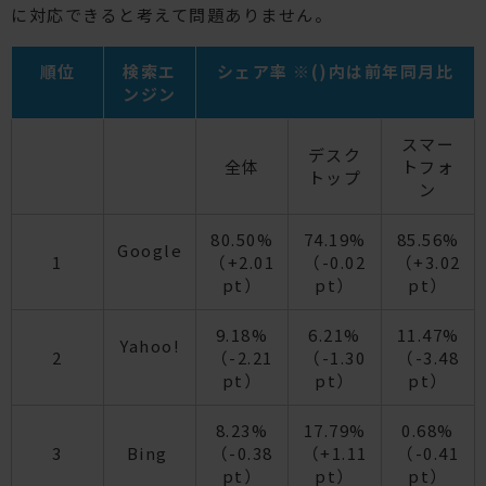
に対応できると考えて問題ありません。
順位
検索エ
シェア率 ※()内は前年同月比
ンジン
スマー
デスク
全体
トフォ
トップ
ン
80.50%
74.19%
85.56%
Google
1
（+2.01
（-0.02
（+3.02
pt）
pt）
pt）
9.18%
6.21%
11.47%
Yahoo!
2
（-2.21
（-1.30
（-3.48
pt）
pt）
pt）
8.23%
17.79%
0.68%
3
Bing
（-0.38
（+1.11
（-0.41
pt）
pt）
pt）