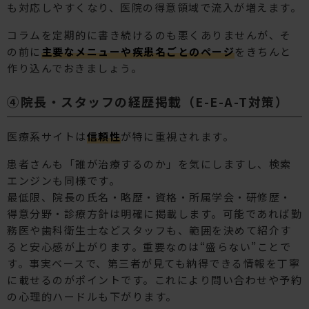
も対応しやすくなり、医院の得意領域で流入が増えます。
コラムを定期的に書き続けるのも悪くありませんが、そ
の前に
主要なメニューや疾患名ごとのページ
をきちんと
作り込んでおきましょう。
④院長・スタッフの経歴掲載（E-E-A-T対策）
医療系サイトは
信頼性
が特に重視されます。
患者さんも「誰が治療するのか」を気にしますし、検索
エンジンも同様です。
最低限、院長の氏名・略歴・資格・所属学会・研修歴・
得意分野・診療方針は明確に掲載します。可能であれば勤
務医や歯科衛生士などスタッフも、範囲を決めて紹介す
ると安心感が上がります。重要なのは“盛らない”ことで
す。事実ベースで、第三者が見ても納得できる情報を丁寧
に載せるのがポイントです。これにより問い合わせや予約
の心理的ハードルも下がります。