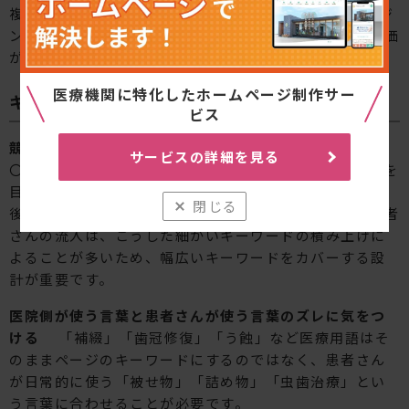
複数のキーワードを1ページに詰め込んでも、検索エンジ
ンにとって「何についてのページか」が曖昧になり、評価
が分散してしまいます。
医療機関に特化したホームページ制作サー
キーワード選定でよくある失敗と注意点
ビス
競合の強いビッグキーワードだけを追い続けない
「〇
サービスの詳細を見る
〇市 歯医者」などの主要キーワードで1位を目指すことを
目標にしてしまい、ロングテールや症状系キーワードを
閉じる
後回しにしてしまうケースが多く見られます。実際の患者
さんの流入は、こうした細かいキーワードの積み上げに
よることが多いため、幅広いキーワードをカバーする設
計が重要です。
医院側が使う言葉と患者さんが使う言葉のズレに気をつ
ける
「補綴」「歯冠修復」「う蝕」など医療用語はそ
のままページのキーワードにするのではなく、患者さん
が日常的に使う「被せ物」「詰め物」「虫歯治療」とい
う言葉に合わせることが必要です。