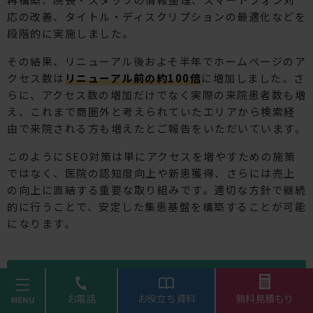
応の改善、タイトル・ディスクリプションの最適化などを
段階的に実施しました。
その結果、リニューアル後およそ半年でホームページのア
クセス数は
リニューアル前の約100倍
に増加しました。さ
らに、アクセス数の増加だけでなく実際の来院患者数も増
え、これまで商圏外と考えられていたエリアから検索経
由で来院される方も増えたとご報告をいただいています。
このようにSEO対策は単にアクセスを増やすための施策
ではなく、医院の認知度向上や新患獲得、さらには売上
の向上に直結する重要な取り組みです。適切な方針で継続
的に行うことで、安定した集患基盤を構築することが可能
になります。
まとめ
menu
お電話
お役立ち資料
無料見積もり