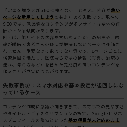
「記事を増やせばSEOに強くなる」と考え、内容が
薄い
ページを量産してしまう
のもよくある失敗です。現在の
SEOでは、低品質なコンテンツが多いサイトは全体の評
価が下がる傾向があります。
例えば、他サイトの内容を言い換えただけの記事や、結
論が曖昧で患者さんの疑問が解決しないページは評価さ
れません。重要なのは数ではなく質です。1ページごとに
検索意図を満たし、医院ならではの情報（写真、治療の
流れ、考え方など）を含めた完成度の高いコンテンツを
作ることが成果につながります。
失敗事例③：スマホ対応や基本設定が後回しにな
っているケース
コンテンツ作成に意識が向きすぎて、スマホでの見やすさ
やタイトル・ディスクリプションの設定、Googleビジネ
スプロフィールの整備といった
基本項目が未対応のまま
になっているケースも少なくありません。