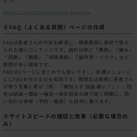
https://moz.com/domain-analysis
⑧FAQ（よくある質問）ページの作成
FAQは患者さんの不安を解消し、検索意図に直球で答え
られる強いコンテンツです。歯科は特に「費用」「痛み」
「回数」「期間」「保険適用」「副作用・リスク」など
質問が多い領域です。
FAQは1ページにまとめても良いですし、診療メニューご
とにFAQを付けるのも有効です。質問文は実際に患者さん
が使う言葉に寄せ（例：「親知らず 抜歯 痛い？」）、回
答は結論→理由→補足→受診目安の順で短く明瞭に。問
い合わせ導線（予約・電話）も自然に置けます。
⑨サイトスピードの確認と改善（必要な場合の
み）