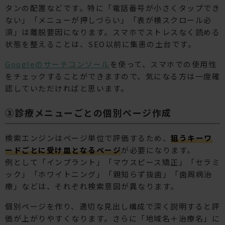
タンの配置などです。特に「電話番号が小さくタップでき
ない」「メニューが押しづらい」「表が横スクロール必
須」は離脱要因になります。スマホでストレスなく読める
状態を整えることは、SEO以前に集患の土台です。
Googleのサーチコンソール
を使って、スマホでの使用性
をチェックすることができますので、気になる方は一度確
認していただければと思います。
③診療メニューごとの個別ページ作成
検索エンジンはページ単位で評価するため、
狙うキーワ
ードごとに受け皿となるページ
が必要になります。
例として「インプラント」「マウスピース矯正」「セラミ
ック」「ホワイトニング」「親知らず抜歯」「歯周病治
療」などは、それぞれ検索意図が異なります。
個別ページを作り、適切な見出し構成で深く説明すると評
価が上がりやすくなります。さらに「地域名＋治療名」に