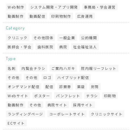
Web制作
システム開発・アプリ開発
事務局・学会運営
動画制作
動画配信
印刷物制作
広告運用
Category
クリニック
その他団体
一般企業
公的機関
医師会・学会
歯科医院
病院
社会福祉法人
Type
名刺
内覧会チラシ
ご案内ハガキ
院内報リーフレット
その他
その他
ロゴ
ハイブリッド配信
オンデマンド配信
配信
診察券
薬袋
封筒
Webサイト
ポスター
パンフレット
チラシ
印刷物
動画制作
その他
病院サイト
採用サイト
ランディングページ
コーポレートサイト
クリニックサイト
ECサイト