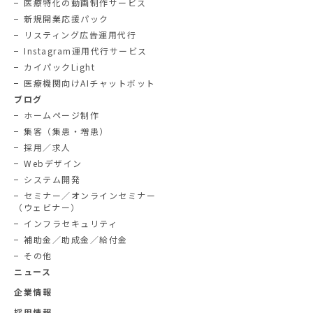
医療特化の動画制作サービス
新規開業応援パック
リスティング広告運用代行
Instagram運用代行サービス
カイパックLight
医療機関向けAIチャットボット
ブログ
ホームページ制作
集客（集患・増患）
採用／求人
Webデザイン
システム開発
セミナー／オンラインセミナー
（ウェビナー）
インフラセキュリティ
補助金／助成金／給付金
その他
ニュース
企業情報
採用情報