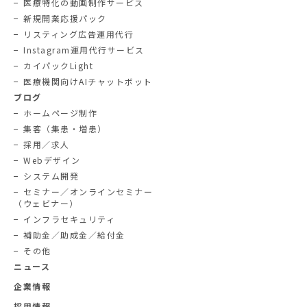
医療特化の動画制作サービス
新規開業応援パック
リスティング広告運用代行
Instagram運用代行サービス
カイパックLight
医療機関向けAIチャットボット
ブログ
ホームページ制作
集客（集患・増患）
採用／求人
Webデザイン
システム開発
セミナー／オンラインセミナー
（ウェビナー）
インフラセキュリティ
補助金／助成金／給付金
その他
ニュース
企業情報
採用情報