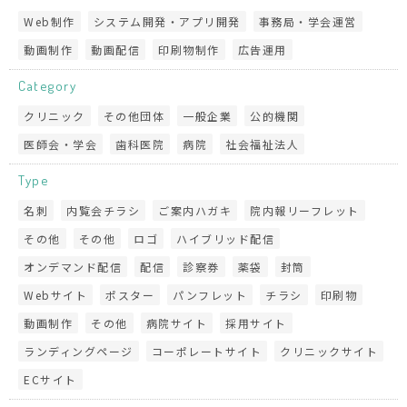
Web制作
システム開発・アプリ開発
事務局・学会運営
動画制作
動画配信
印刷物制作
広告運用
Category
クリニック
その他団体
一般企業
公的機関
医師会・学会
歯科医院
病院
社会福祉法人
Type
名刺
内覧会チラシ
ご案内ハガキ
院内報リーフレット
その他
その他
ロゴ
ハイブリッド配信
オンデマンド配信
配信
診察券
薬袋
封筒
Webサイト
ポスター
パンフレット
チラシ
印刷物
動画制作
その他
病院サイト
採用サイト
ランディングページ
コーポレートサイト
クリニックサイト
ECサイト