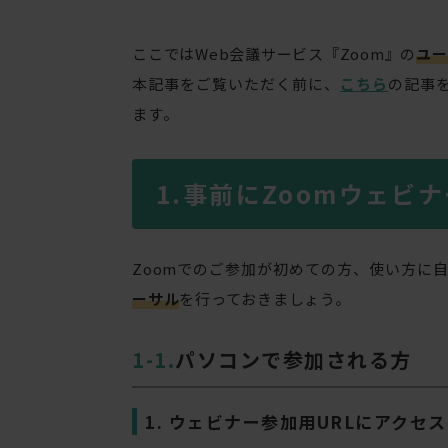
ここではWeb会議サービス『Zoom』の
ユー
本記事をご覧いただく前に、
こちら
の記事
ます。
事前にZoomウェビ
Zoomでのご参加が初めての方、使い方に
ーサル
を行っておきましょう。
パソコンで参加される方
1. ウェビナー参加用URLにアクセス