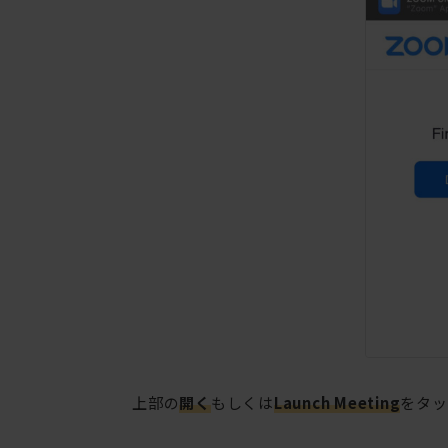
上部の
開く
もしくは
Launch Meeting
をタッ