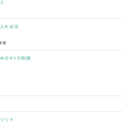
と
入れ状況
実態
めの4つの制度
リット