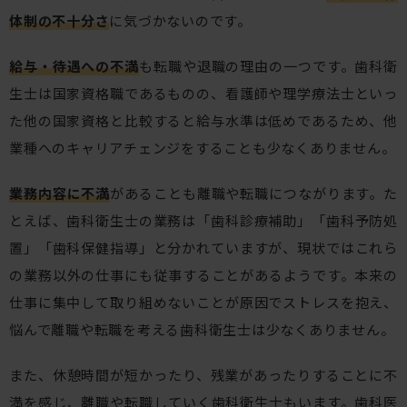
体制の不十分さ
に気づかないのです。
給与・待遇への不満
も転職や退職の理由の一つです。歯科衛
生士は国家資格職であるものの、看護師や理学療法士といっ
た他の国家資格と比較すると給与水準は低めであるため、他
業種へのキャリアチェンジをすることも少なくありません。
業務内容に不満
があることも離職や転職につながります。た
とえば、歯科衛生士の業務は「歯科診療補助」「歯科予防処
置」「歯科保健指導」と分かれていますが、現状ではこれら
の業務以外の仕事にも従事することがあるようです。本来の
仕事に集中して取り組めないことが原因でストレスを抱え、
悩んで離職や転職を考える歯科衛生士は少なくありません。
また、休憩時間が短かったり、残業があったりすることに不
満を感じ、離職や転職していく歯科衛生士もいます。歯科医