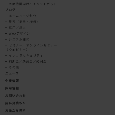
医療機関向けAIチャットボット
ブログ
ホームページ制作
集客（集患・増患）
採用／求人
Webデザイン
システム開発
セミナー／オンラインセミナー
（ウェビナー）
インフラセキュリティ
補助金／助成金／給付金
その他
ニュース
企業情報
採用情報
お問い合わせ
無料見積もり
お役立ち資料