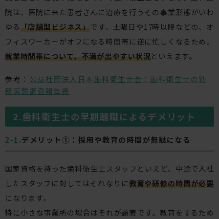
院は、医院に来た患者さんに治療を行うその事業形態がいわ
ゆる
「店舗型ビジネス」
です。土曜日や17時以降などの、オ
フィスワーカーがオフになる時間帯に逆に忙しくなるため。
就業時間帯について、不満が出やすい状況
といえます。
参考：
公益社団法人日本歯科衛生士会：歯科衛生士の勤
務実態調査報告書
歯科衛生士の早期離職によるデメリット
デメリット①：採用や教育の時間が無駄になる
国家資格を持った歯科衛生士スタッフといえど、中途で入社
したスタッフに対してはそれなりに
教育や研修の時間が必要
になります。
特に小さな事業所の場合はそれが顕著です。教育をするため