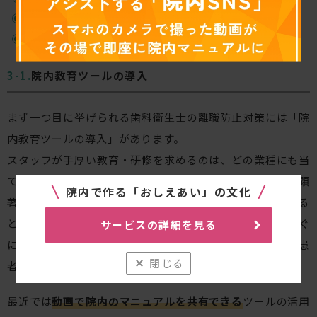
福利厚生制度の充実
スタッフとの関係値の構築（1on1の実施）
院内教育ツールの導入
まず一つ目に挙げられる歯科衛生士の離職防止対策には「院
内教育ツールの導入」があります。
スタッフが手厚い教育・研修を求めるのは、どの業種にも当
てはまることです。しかし、歯科衛生士の場合それがより顕
院内で作る「おしえあい」の文化
著であると言えます。それは、ミスのできない医療職である
ということ、施術や手技は、紙のマニュアルを読んでもすぐ
サービスの詳細を見る
には理解できないということ、わからないことがあっても患
閉じる
者さんの前では聞きづらいということが主な要因です。
最近では
動画で院内のマニュアルを共有できる
ツールの活用