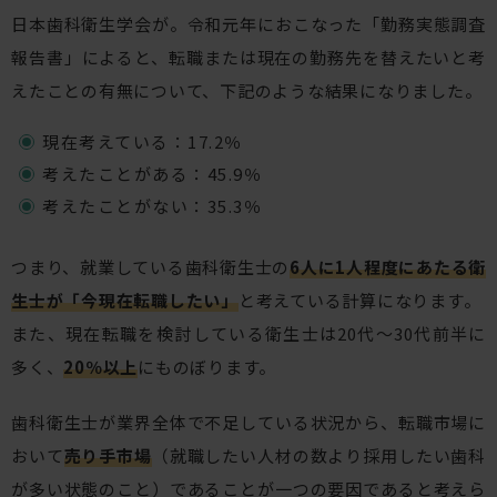
日本歯科衛生学会が。令和元年におこなった「勤務実態調査
報告書」によると、転職または現在の勤務先を替えたいと考
えたことの有無について、下記のような結果になりました。
現在考えている：17.2％
考えたことがある：45.9％
考えたことがない：35.3％
つまり、就業している歯科衛生士の
6人に1人程度にあたる衛
生士が「今現在転職したい」
と考えている計算になります。
また、現在転職を検討している衛生士は20代〜30代前半に
多く、
20％以上
にものぼります。
歯科衛生士が業界全体で不足している状況から、転職市場に
おいて
売り手市場
（就職したい人材の数より採用したい歯科
が多い状態のこと）であることが一つの要因であると考えら