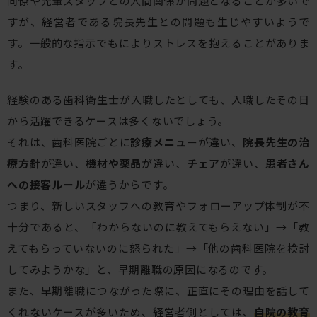
同僚や先輩スタッフとの人間関係が問題となることが多いで
すが、経営者である院長先生との問題も生じやすいようで
す。一般的な指示でもによりストレスを抱えることがありま
す。
経験のある歯科衛生士が入職したとしても、入職したその日
から活躍できるケースは多くないでしょう。
それは、歯科医院ごとに
診療メニュー
が違い、
院長先生の治
療方針
が違い、
機材や薬品
が違い、
チェア
が違い、
患者さん
への接客ルール
が違うからです。
つまり、新しいスタッフへの教育やフォローアップ体制が不
十分であると、「わからないのに教えてもらえない」→「教
えてもらっていないのに怒られた」→「他の歯科医院を検討
してみようかな」と、早期離職の原因になるのです。
また、早期離職につながった際に、正直にその理由を話して
くれないケースが多いため、経営者側としては、
自院の教育