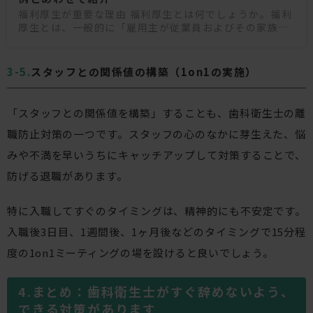
福利厚生が重要な理由 福利厚生とは何でしょうか。福利
厚生とは、一般的に「雇用主が従業員およびその家族の
健康や生活の福祉を向上させるために導入する諸施策」
と定義されています。たとえば、雇用保険や労災保険
スタッフとの関係値の構築（1on1の実施）
「スタッフとの関係値を構築」することも、歯科衛生士の離
職防止対策の一つです。スタッフの心のなかに芽生えた、悩
みや不満を早いうちにキャッチアップして対策することで、
防げる退職があります。
特に入職してすぐのタイミングは、精神的にも不安定です。
入職後3日目、1週間後、1ヶ月後などのタイミングで15分程
度の1on1ミーティングの場を設けると良いでしょう。
まとめ：歯科衛生士がすぐ辞めないよう、
できる対策があります