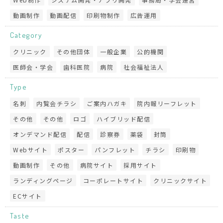
動画制作
動画配信
印刷物制作
広告運用
Category
クリニック
その他団体
一般企業
公的機関
医師会・学会
歯科医院
病院
社会福祉法人
Type
名刺
内覧会チラシ
ご案内ハガキ
院内報リーフレット
その他
その他
ロゴ
ハイブリッド配信
オンデマンド配信
配信
診察券
薬袋
封筒
Webサイト
ポスター
パンフレット
チラシ
印刷物
動画制作
その他
病院サイト
採用サイト
ランディングページ
コーポレートサイト
クリニックサイト
ECサイト
Taste