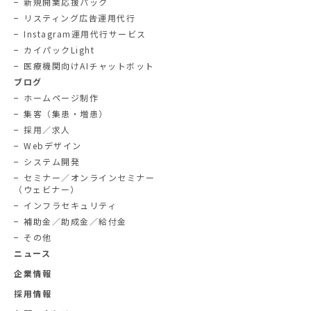
新規開業応援パック
リスティング広告運用代行
Instagram運用代行サービス
カイパックLight
医療機関向けAIチャットボット
ブログ
ホームページ制作
集客（集患・増患）
採用／求人
Webデザイン
システム開発
セミナー／オンラインセミナー
（ウェビナー）
インフラセキュリティ
補助金／助成金／給付金
その他
ニュース
企業情報
採用情報