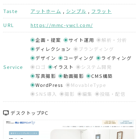
Taste
アットホーム
,
シンプル
,
フラット
URL
https://mmc-ywcl.com/
企画・提案
サイト運用
解析・分析
ディレクション
ブランディング
デザイン
コーディング
ライティング
Service
ロゴ
イラスト
システム開発
写真撮影
動画撮影
CMS構築
WordPress
MovableType
SNS導入
撮影
編集
投稿・配信
デスクトップPC