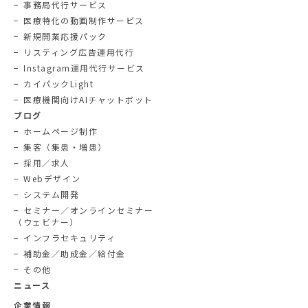
事務局代行サービス
医療特化の動画制作サービス
新規開業応援パック
リスティング広告運用代行
Instagram運用代行サービス
カイパックLight
医療機関向けAIチャットボット
ブログ
ホームページ制作
集客（集患・増患）
採用／求人
Webデザイン
システム開発
セミナー／オンラインセミナー
（ウェビナー）
インフラセキュリティ
補助金／助成金／給付金
その他
ニュース
企業情報