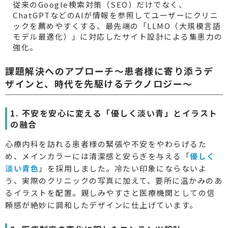
従来のGoogle検索対策（SEO）だけでなく、
ChatGPTなどのAIが情報を参照してユーザーにクリニ
ックを薦めやすくする、最先端の「LLMO（大規模言語
モデル最適化）」に対応したサイト設計による集患力の
強化。
課題解決へのアプローチ〜患者様に寄り添うデ
ザインと、時代を先駆けるテクノロジー〜
1. 不安を安心に変える「優しく淡い青」とイラスト
の融合
心療内科を訪れる患者様の緊張や不安をやわらげるた
め、メインカラーには清潔感と安らぎを与える「
優しく
淡い青色
」を採用しました。冷たい印象にならないよ
う、実際のクリニックの写真に加えて、要所に温かみのあ
るイラストを配置。親しみやすさと医療機関としての信
頼感が絶妙に調和したデザインに仕上げています。