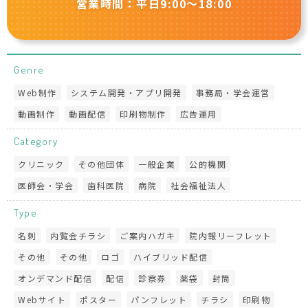
営業時間：平日9:00〜18:00
Genre
Web制作
システム開発・アプリ開発
事務局・学会運営
動画制作
動画配信
印刷物制作
広告運用
Category
クリニック
その他団体
一般企業
公的機関
医師会・学会
歯科医院
病院
社会福祉法人
Type
名刺
内覧会チラシ
ご案内ハガキ
院内報リーフレット
その他
その他
ロゴ
ハイブリッド配信
オンデマンド配信
配信
診察券
薬袋
封筒
Webサイト
ポスター
パンフレット
チラシ
印刷物