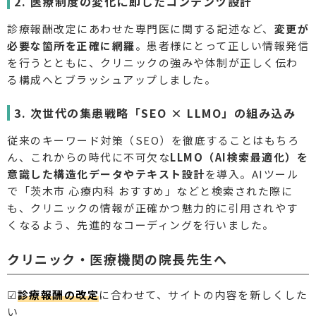
2. 医療制度の変化に即したコンテンツ設計
診療報酬改定にあわせた専門医に関する記述など、
変更が
必要な箇所を正確に網羅
。患者様にとって正しい情報発信
を行うとともに、クリニックの強みや体制が正しく伝わ
る構成へとブラッシュアップしました。
3. 次世代の集患戦略「SEO × LLMO」の組み込み
従来のキーワード対策（SEO）を徹底することはもちろ
ん、これからの時代に不可欠な
LLMO（AI検索最適化）を
意識した構造化データやテキスト設計
を導入。AIツール
で「茨木市 心療内科 おすすめ」などと検索された際に
も、クリニックの情報が正確かつ魅力的に引用されやす
くなるよう、先進的なコーディングを行いました。
クリニック・医療機関の院長先生へ
☑
診療報酬の改定
に合わせて、サイトの内容を新しくした
い