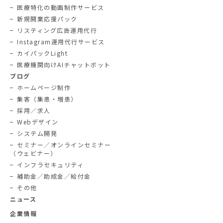
医療特化の動画制作サービス
新規開業応援パック
リスティング広告運用代行
Instagram運用代行サービス
カイパックLight
医療機関向けAIチャットボット
ブログ
ホームページ制作
集客（集患・増患）
採用／求人
Webデザイン
システム開発
セミナー／オンラインセミナー
（ウェビナー）
インフラセキュリティ
補助金／助成金／給付金
その他
ニュース
企業情報