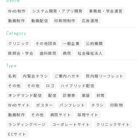
Genre
Web制作
システム開発・アプリ開発
事務局・学会運営
動画制作
動画配信
印刷物制作
広告運用
Category
クリニック
その他団体
一般企業
公的機関
医師会・学会
歯科医院
病院
社会福祉法人
Type
名刺
内覧会チラシ
ご案内ハガキ
院内報リーフレット
その他
その他
ロゴ
ハイブリッド配信
オンデマンド配信
配信
診察券
薬袋
封筒
Webサイト
ポスター
パンフレット
チラシ
印刷物
動画制作
その他
病院サイト
採用サイト
ランディングページ
コーポレートサイト
クリニックサイト
ECサイト