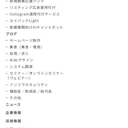
新規開業応援パック
リスティング広告運用代行
Instagram運用代行サービス
カイパックLight
医療機関向けAIチャットボット
ブログ
ホームページ制作
集客（集患・増患）
採用／求人
Webデザイン
システム開発
セミナー／オンラインセミナー
（ウェビナー）
インフラセキュリティ
補助金／助成金／給付金
その他
ニュース
企業情報
採用情報