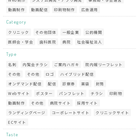
動画制作
動画配信
印刷物制作
広告運用
Category
クリニック
その他団体
一般企業
公的機関
医師会・学会
歯科医院
病院
社会福祉法人
Type
名刺
内覧会チラシ
ご案内ハガキ
院内報リーフレット
その他
その他
ロゴ
ハイブリッド配信
オンデマンド配信
配信
診察券
薬袋
封筒
Webサイト
ポスター
パンフレット
チラシ
印刷物
動画制作
その他
病院サイト
採用サイト
ランディングページ
コーポレートサイト
クリニックサイト
ECサイト
Taste