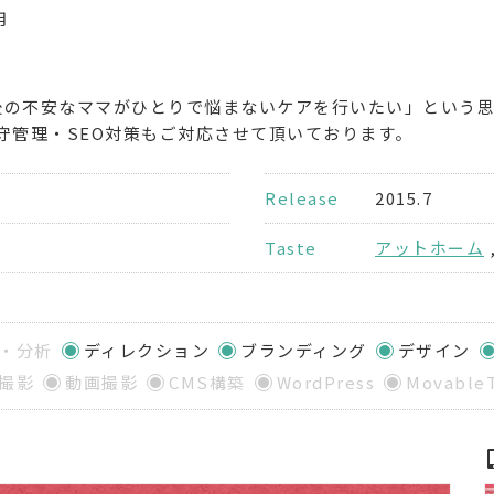
用
後の不安なママがひとりで悩まないケアを行いたい」という
守管理・SEO対策もご対応させて頂いております。
Release
2015.7
Taste
アットホーム
・分析
ディレクション
ブランディング
デザイン
撮影
動画撮影
CMS構築
WordPress
Movable