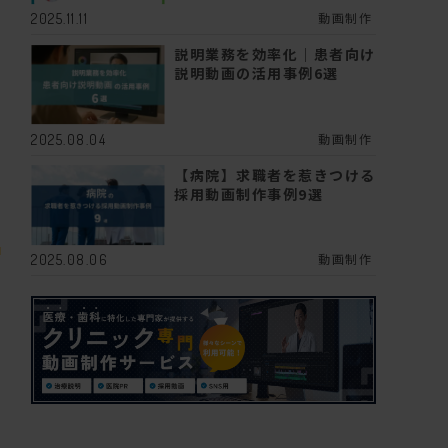
動画制作
2025.11.11
説明業務を効率化｜患者向け
説明動画の活用事例6選
動画制作
2025.08.04
【病院】求職者を惹きつける
採用動画制作事例9選
頼
動画制作
2025.08.06
ド
非
動
イ