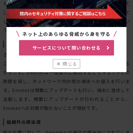
データが暗号化されてしまい、デバイスが使用不可になって
しまう場合があります。巧妙にも、どんな情報を窃取されて
しまったのか、また何が原因だったのかを調査できないとい
うケースもあるので危険です。
ネット上のあらゆる脅威から身を守る
組織内の感染源
サービスについて問い合わせる
さらに、
他の端末にEmotetが伝染
する可能性があります。
これは、Emotetに自己増殖するワーム機能が備わっている
閉じる
からです。Emotetは一度侵入に成功するとセキュリティの
隙間を探し、ネットワーク内の他の端末への侵入を行いま
す。Emotetは頻繁にアップデートも行い、端末に潜伏して
活動します。頻繁にアップデートが行われることから、
Emotetへの対策が取れないことが現状です。
組織外の感染源
他の企業に対して、Emotetへの感染の踏み台にされてしま