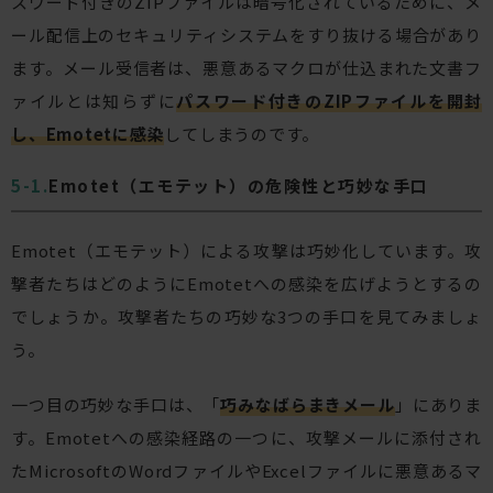
スワード付きのZIPファイルは暗号化されているために、メ
ール配信上のセキュリティシステムをすり抜ける場合があり
ます。メール受信者は、悪意あるマクロが仕込まれた文書フ
ァイルとは知らずに
パスワード付きのZIPファイルを開封
し、Emotetに感染
してしまうのです。
Emotet（エモテット）の危険性と巧妙な手口
Emotet（エモテット）による攻撃は巧妙化しています。攻
撃者たちはどのようにEmotetへの感染を広げようとするの
でしょうか。攻撃者たちの巧妙な3つの手口を見てみましょ
う。
一つ目の巧妙な手口は、「
巧みなばらまきメール
」にありま
す。Emotetへの感染経路の一つに、攻撃メールに添付され
たMicrosoftのWordファイルやExcelファイルに悪意あるマ