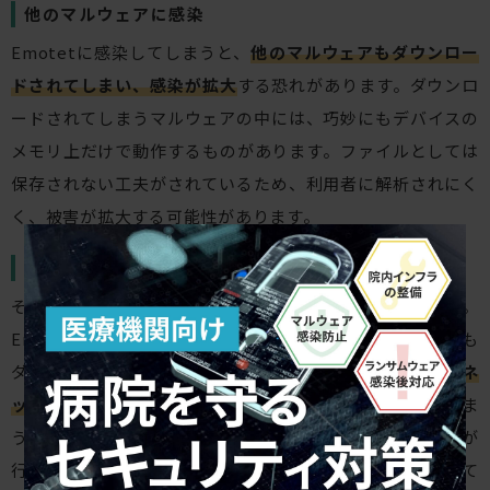
他のマルウェアに感染
Emotetに感染してしまうと、
他のマルウェアもダウンロー
ドされてしまい、感染が拡大
する恐れがあります。ダウンロ
ードされてしまうマルウェアの中には、巧妙にもデバイスの
メモリ上だけで動作するものがあります。ファイルとしては
保存されない工夫がされているため、利用者に解析されにく
く、被害が拡大する可能性があります。
重要な情報の窃取
そして、重要な情報を盗み取られてしまう危険があります。
Emotetに感染してしまうと、情報を窃取するモジュールも
ダウンロードされてしまいます。そうなると、
認証情報やネ
ットワーク内にある機密情報も外部へ流出し悪用
されてしま
う可能性があります。Emotetに感染して情報の窃取などが
行われたあと、ダウンロードされたランサムウェアによって