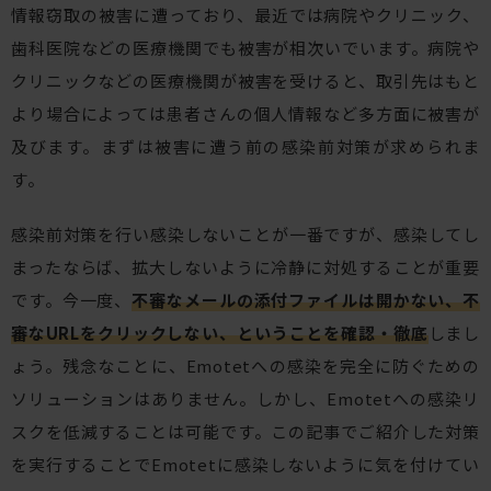
情報窃取の被害に遭っており、最近では病院やクリニック、
歯科医院などの医療機関でも被害が相次いでいます。病院や
クリニックなどの医療機関が被害を受けると、取引先はもと
より場合によっては患者さんの個人情報など多方面に被害が
及びます。まずは被害に遭う前の感染前対策が求められま
す。
感染前対策を行い感染しないことが一番ですが、感染してし
まったならば、拡大しないように冷静に対処することが重要
です。今一度、
不審なメールの添付ファイルは開かない、不
審なURLをクリックしない、ということを確認・徹底
しまし
ょう。残念なことに、Emotetへの感染を完全に防ぐための
ソリューションはありません。しかし、Emotetへの感染リ
スクを低減することは可能です。この記事でご紹介した対策
を実行することでEmotetに感染しないように気を付けてい