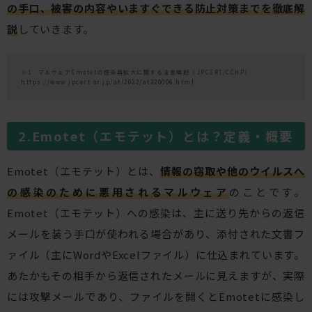
の手口、被害の内容やいますぐできる防止対策までを徹底解
説
していきます。
※1 マルウェアEmotetの感染再拡大に関する注意喚起（JPCERT/CCHP）
https://www.jpcert.or.jp/at/2022/at220006.html
Emotet（エモテット）とは？定義・概要
Emotet（エモテット）とは、
情報の窃取や他のウイルスへ
の感染のために悪用されるマルウェア
のことです。
Emotet（エモテット）への感染は、主に送り先からの返信
メールを装う手口が使われる場合があり、添付された文書フ
ァイル（主にWordやExcelファイル）に仕込まれています。
あたかもその相手から返信されたメールに見えますが、実際
には攻撃メールであり、ファイルを開くとEmotetに感染し