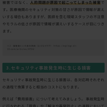
被害ではなく、
人的問題が原因で起こってしまった被害
で
す。医療機関のセキュリティ対策の甘さが原因で情報が漏え
いする場合もありますが、医師を含む現場スタッフの不注意
やモラルの低さが原因で情報が漏えいするケースが目につき
ます。
※2 情報漏えいの発生原因（エピロギHP）
https://epilogi.dr-
10.com/articles/4754/
セキュリティ事故発生時に生じる損害
セキュリティ事故発生時に生じる損害は、各対応時それぞれ
の過程で換算すると相当のコストになります。
例えば「費用損害」について考えてみましょう。 事故発生時
に行なわれる「調査」や「解決や再発防止」の過程において