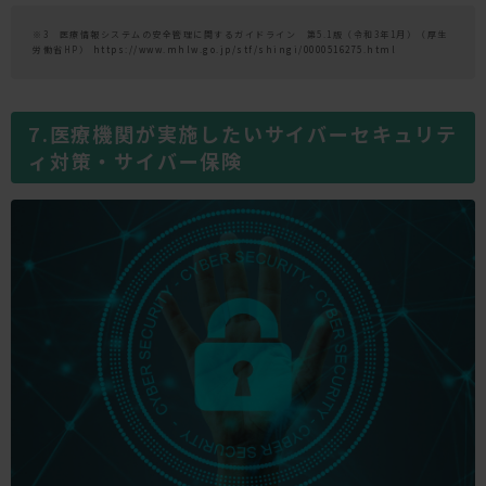
※3 医療情報システムの安全管理に関するガイドライン 第5.1版（令和3年1月）（厚生
労働省HP）
https://www.mhlw.go.jp/stf/shingi/0000516275.html
医療機関が実施したいサイバーセキュリテ
ィ対策・サイバー保険