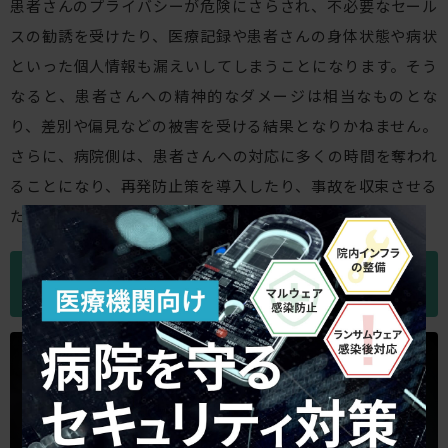
患者さんのプライバシーが危険にさらされ、不必要なセール
スの勧誘を受けたり、医療記録や患者さんの身体状態や病状
といった個人情報も漏えいしてしまうことになります。そう
なると、患者さんへの精神的なダメージは相当なものとな
り、差別や偏見などの被害を受ける結果となりかねません。
さらに、病院側は、患者さんへの対応に多くの時間を奪われ
ることになり、再発防止策を導入したり、事故を収束させる
ための対応に追われます。
病院などの医療機関における情報漏えいの
対策