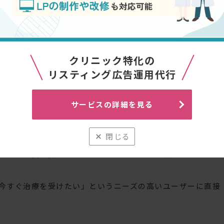
継続的な改善が不可欠です。
広告を取り入れるべき理由
クリニック特化の
に有効な理由は以下の通りです。
リスティング広告運用代行
いう強い動機を持った患者様が多いことが挙げられます。シ
方は、インターネットで積極的に情報収集を行い、治療法や
サービスの詳細を見る
索行動に対して、リスティング広告は非常に効果的にアプロ
閉じる
ため、一人の患者様から得られる収益が高く、広告費用に対
域性も重要な要素となるため、「地域名＋美容皮膚科」とい
今すぐ治療を受けたい」というニーズの高いユーザーに直接