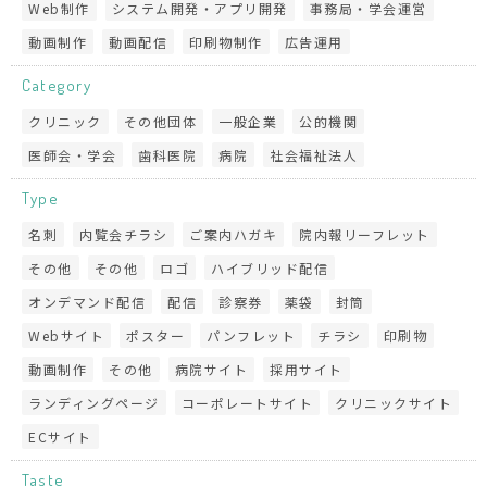
Web制作
システム開発・アプリ開発
事務局・学会運営
動画制作
動画配信
印刷物制作
広告運用
Category
クリニック
その他団体
一般企業
公的機関
医師会・学会
歯科医院
病院
社会福祉法人
Type
名刺
内覧会チラシ
ご案内ハガキ
院内報リーフレット
その他
その他
ロゴ
ハイブリッド配信
オンデマンド配信
配信
診察券
薬袋
封筒
Webサイト
ポスター
パンフレット
チラシ
印刷物
動画制作
その他
病院サイト
採用サイト
ランディングページ
コーポレートサイト
クリニックサイト
ECサイト
Taste