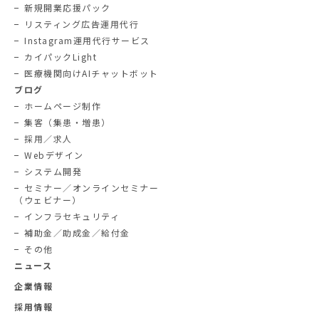
新規開業応援パック
リスティング広告運用代行
Instagram運用代行サービス
カイパックLight
医療機関向けAIチャットボット
ブログ
ホームページ制作
集客（集患・増患）
採用／求人
Webデザイン
システム開発
セミナー／オンラインセミナー
（ウェビナー）
インフラセキュリティ
補助金／助成金／給付金
その他
ニュース
企業情報
採用情報