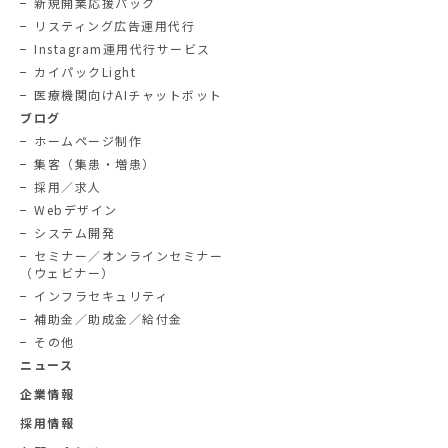
新規開業応援パック
リスティング広告運用代行
Instagram運用代行サービス
カイパックLight
医療機関向けAIチャットボット
ブログ
ホームページ制作
集客（集患・増患）
採用／求人
Webデザイン
システム開発
セミナー／オンラインセミナー
（ウェビナー）
インフラセキュリティ
補助金／助成金／給付金
その他
ニュース
企業情報
採用情報