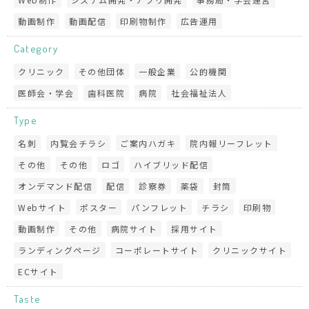
動画制作
動画配信
印刷物制作
広告運用
Category
クリニック
その他団体
一般企業
公的機関
医師会・学会
歯科医院
病院
社会福祉法人
Type
名刺
内覧会チラシ
ご案内ハガキ
院内報リーフレット
その他
その他
ロゴ
ハイブリッド配信
オンデマンド配信
配信
診察券
薬袋
封筒
Webサイト
ポスター
パンフレット
チラシ
印刷物
動画制作
その他
病院サイト
採用サイト
ランディングページ
コーポレートサイト
クリニックサイト
ECサイト
Taste