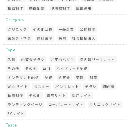
動画制作
動画配信
印刷物制作
広告運用
Category
クリニック
その他団体
一般企業
公的機関
医師会・学会
歯科医院
病院
社会福祉法人
Type
名刺
内覧会チラシ
ご案内ハガキ
院内報リーフレット
その他
その他
ロゴ
ハイブリッド配信
オンデマンド配信
配信
診察券
薬袋
封筒
Webサイト
ポスター
パンフレット
チラシ
印刷物
動画制作
その他
病院サイト
採用サイト
ランディングページ
コーポレートサイト
クリニックサイト
ECサイト
Taste