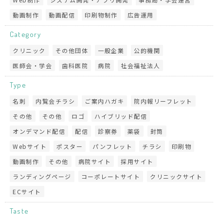
動画制作
動画配信
印刷物制作
広告運用
Category
クリニック
その他団体
一般企業
公的機関
医師会・学会
歯科医院
病院
社会福祉法人
Type
名刺
内覧会チラシ
ご案内ハガキ
院内報リーフレット
その他
その他
ロゴ
ハイブリッド配信
オンデマンド配信
配信
診察券
薬袋
封筒
Webサイト
ポスター
パンフレット
チラシ
印刷物
動画制作
その他
病院サイト
採用サイト
ランディングページ
コーポレートサイト
クリニックサイト
ECサイト
Taste