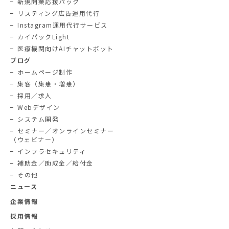
新規開業応援パック
リスティング広告運用代行
Instagram運用代行サービス
カイパックLight
医療機関向けAIチャットボット
ブログ
ホームページ制作
集客（集患・増患）
採用／求人
Webデザイン
システム開発
セミナー／オンラインセミナー
（ウェビナー）
インフラセキュリティ
補助金／助成金／給付金
その他
ニュース
企業情報
採用情報