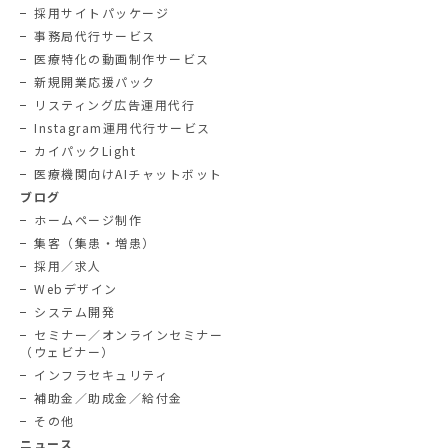
採用サイトパッケージ
事務局代行サービス
医療特化の動画制作サービス
新規開業応援パック
リスティング広告運用代行
Instagram運用代行サービス
カイパックLight
医療機関向けAIチャットボット
ブログ
ホームページ制作
集客（集患・増患）
採用／求人
Webデザイン
システム開発
セミナー／オンラインセミナー
（ウェビナー）
インフラセキュリティ
補助金／助成金／給付金
その他
ニュース