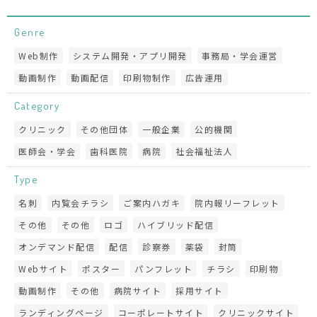
Genre
Web制作
システム開発・アプリ開発
事務局・学会運営
動画制作
動画配信
印刷物制作
広告運用
Category
クリニック
その他団体
一般企業
公的機関
医師会・学会
歯科医院
病院
社会福祉法人
Type
名刺
内覧会チラシ
ご案内ハガキ
院内報リーフレット
その他
その他
ロゴ
ハイブリッド配信
オンデマンド配信
配信
診察券
薬袋
封筒
Webサイト
ポスター
パンフレット
チラシ
印刷物
動画制作
その他
病院サイト
採用サイト
ランディングページ
コーポレートサイト
クリニックサイト