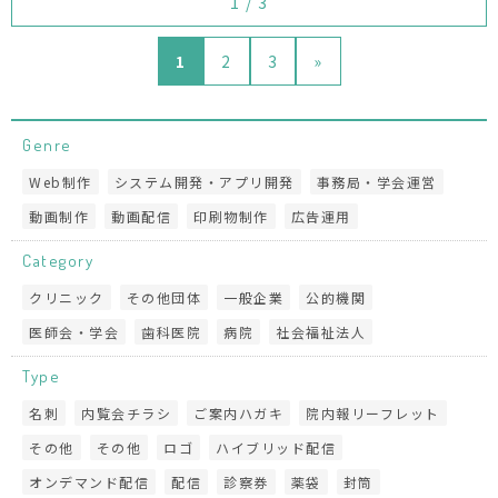
1 / 3
1
2
3
»
Genre
Web制作
システム開発・アプリ開発
事務局・学会運営
動画制作
動画配信
印刷物制作
広告運用
Category
クリニック
その他団体
一般企業
公的機関
医師会・学会
歯科医院
病院
社会福祉法人
Type
名刺
内覧会チラシ
ご案内ハガキ
院内報リーフレット
その他
その他
ロゴ
ハイブリッド配信
オンデマンド配信
配信
診察券
薬袋
封筒