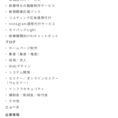
医療特化の動画制作サービス
新規開業応援パック
リスティング広告運用代行
Instagram運用代行サービス
カイパックLight
医療機関向けAIチャットボット
ブログ
ホームページ制作
集客（集患・増患）
採用／求人
Webデザイン
システム開発
セミナー／オンラインセミナー
（ウェビナー）
インフラセキュリティ
補助金／助成金／給付金
その他
ニュース
企業情報