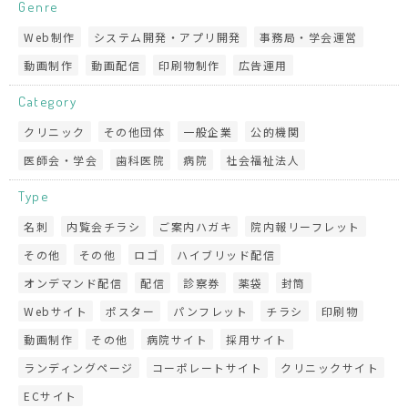
Genre
Web制作
システム開発・アプリ開発
事務局・学会運営
動画制作
動画配信
印刷物制作
広告運用
Category
クリニック
その他団体
一般企業
公的機関
医師会・学会
歯科医院
病院
社会福祉法人
Type
名刺
内覧会チラシ
ご案内ハガキ
院内報リーフレット
その他
その他
ロゴ
ハイブリッド配信
オンデマンド配信
配信
診察券
薬袋
封筒
Webサイト
ポスター
パンフレット
チラシ
印刷物
動画制作
その他
病院サイト
採用サイト
ランディングページ
コーポレートサイト
クリニックサイト
ECサイト