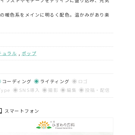
のイラストやモチーフをデザインに盛り込み、元気
どの暖色系をメインに明るく配色。温かみがあり楽
チュラル
,
ポップ
コーディング
ライティング
ロゴ
Type
SNS導入
撮影
編集
投稿・配信
スマートフォン