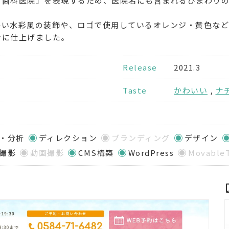
る歯科医院」を表現するため、医院名にも含まれるひまわり
かい水彩風の装飾や、ロゴで使用しているオレンジ・黄色な
ンに仕上げました。
Release
2021.3
Taste
かわいい
,
ナ
・分析
ディレクション
ブランディング
デザイン
撮影
動画撮影
CMS構築
WordPress
Movable