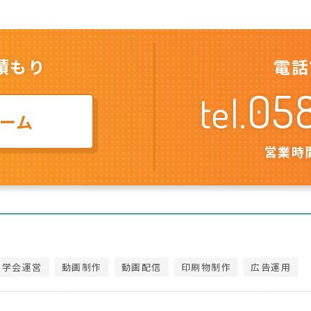
積もり
電話
05
tel.
ーム
営業時間
・学会運営
動画制作
動画配信
印刷物制作
広告運用