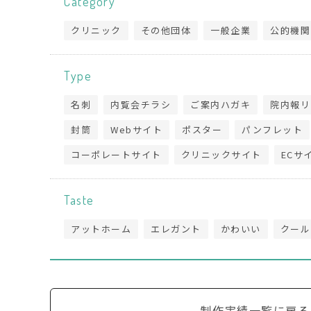
Category
クリニック
その他団体
一般企業
公的機関
Type
名刺
内覧会チラシ
ご案内ハガキ
院内報リ
封筒
Webサイト
ポスター
パンフレット
コーポレートサイト
クリニックサイト
ECサ
Taste
アットホーム
エレガント
かわいい
クール
制作実績一覧に戻る