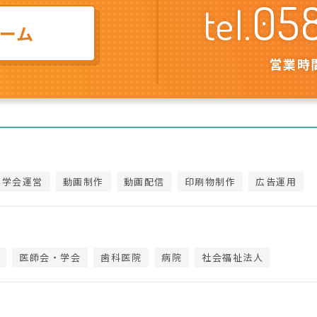
05
tel.
ーム
営業時間
・学会運営
動画制作
動画配信
印刷物制作
広告運用
医師会・学会
歯科医院
病院
社会福祉法人