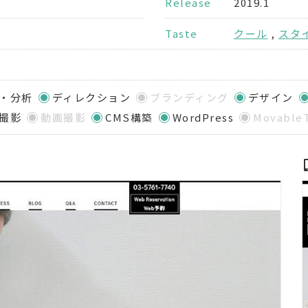
Release
2019.1
Taste
クール
,
スタ
・分析
ディレクション
ブランディング
デザイン
撮影
動画撮影
CMS構築
WordPress
Movable