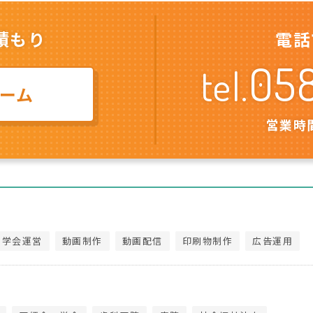
積もり
電話
05
tel.
ーム
営業時間
・学会運営
動画制作
動画配信
印刷物制作
広告運用