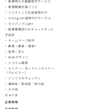
医療特化の動画制作サービス
新規開業応援パック
リスティング広告運用代行
Instagram運用代行サービス
カイパックLight
医療機関向けAIチャットボット
ブログ
ホームページ制作
集客（集患・増患）
採用／求人
Webデザイン
システム開発
セミナー／オンラインセミナー
（ウェビナー）
インフラセキュリティ
補助金／助成金／給付金
その他
ニュース
企業情報
採用情報