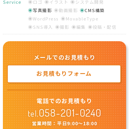
Service
ロゴ
イラスト
システム開発
写真撮影
動画撮影
CMS構築
WordPress
MovableType
SNS導入
撮影
編集
投稿・配信
メールでのお見積もり
お見積もりフォーム
電話でのお見積もり
058-201-0240
tel.
営業時間：平日9:00〜18:00