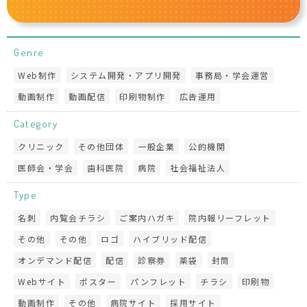
Genre
Web制作
システム開発・アプリ開発
事務局・学会運営
動画制作
動画配信
印刷物制作
広告運用
Category
クリニック
その他団体
一般企業
公的機関
医師会・学会
歯科医院
病院
社会福祉法人
Type
名刺
内覧会チラシ
ご案内ハガキ
院内報リーフレット
その他
その他
ロゴ
ハイブリッド配信
オンデマンド配信
配信
診察券
薬袋
封筒
Webサイト
ポスター
パンフレット
チラシ
印刷物
動画制作
その他
病院サイト
採用サイト