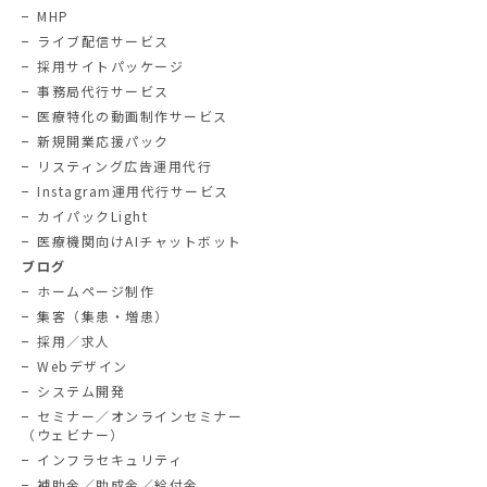
MHP
ライブ配信サービス
採用サイトパッケージ
事務局代行サービス
医療特化の動画制作サービス
新規開業応援パック
リスティング広告運用代行
Instagram運用代行サービス
カイパックLight
医療機関向けAIチャットボット
ブログ
ホームページ制作
集客（集患・増患）
採用／求人
Webデザイン
システム開発
セミナー／オンラインセミナー
（ウェビナー）
インフラセキュリティ
補助金／助成金／給付金