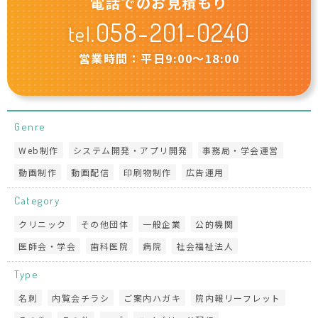
電話でのお見積もり
058-201-0240
tel.
営業時間：平日9:00〜18:00
Genre
Web制作
システム開発・アプリ開発
事務局・学会運営
動画制作
動画配信
印刷物制作
広告運用
Category
クリニック
その他団体
一般企業
公的機関
医師会・学会
歯科医院
病院
社会福祉法人
Type
名刺
内覧会チラシ
ご案内ハガキ
院内報リーフレット