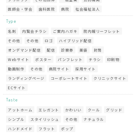
医師会・学会
歯科医院
病院
社会福祉法人
Type
名刺
内覧会チラシ
ご案内ハガキ
院内報リーフレット
その他
その他
ロゴ
ハイブリッド配信
オンデマンド配信
配信
診察券
薬袋
封筒
Webサイト
ポスター
パンフレット
チラシ
印刷物
動画制作
その他
病院サイト
採用サイト
ランディングページ
コーポレートサイト
クリニックサイト
ECサイト
Taste
アットホーム
エレガント
かわいい
クール
グリッド
シンプル
スタイリッシュ
その他
ナチュラル
ハンドメイド
フラット
ポップ