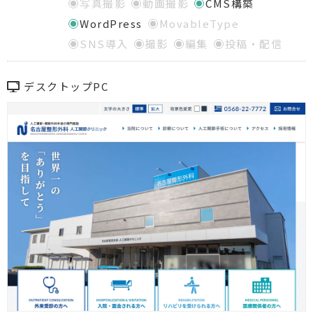
写真撮影
動画撮影
CMS構築
WordPress
MovableType
SNS導入
撮影
編集
投稿・配信
デスクトップPC