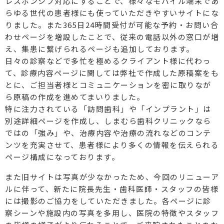
レスポンシブ対応にすることで、様々なモバイル端末であ
らゆる世代の患者様にも使っていただきやすいサイトにな
りました。また365日24時間受付が可能な予約・お問い合
わせページを増設したことで、従来の電話以外の窓口が増
え、集患に繋げられるページも追加しております。
日々の診察などで多忙を極めるクライアント様に代わっ
て、診療内容ページに関しては弊社で作成した原稿案をも
とに、ご担当者様とコミュニケーションを密に取りなが
ら原稿の作成を進めてまいりました。
特に注力されている「訪問歯科」や「インプラント」は
別途詳細ページを作成し、しまむら歯科クリニックなら
ではの「強み」や、治療内容や治療の流れなどのコンテ
ンツを充実させて、患者様により多くの情報を伝えられる
ページ構成になっております。
また旧サイトは写真が少なかったため、今回のリニューア
ルに伴って、新たに院長先生・歯科医師・スタッフの皆様
には撮影のご協力をしていただきました。各ページに診
察シーンや施設内の写真を多用し、医院の特徴やスタッフ