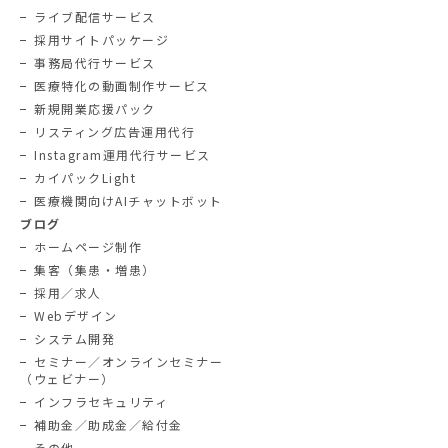
ライブ配信サービス
採用サイトパッケージ
事務局代行サービス
医療特化の動画制作サービス
新規開業応援パック
リスティング広告運用代行
Instagram運用代行サービス
カイパックLight
医療機関向けAIチャットボット
ブログ
ホームページ制作
集客（集患・増患）
採用／求人
Webデザイン
システム開発
セミナー／オンラインセミナー
（ウェビナー）
インフラセキュリティ
補助金／助成金／給付金
その他