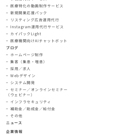
医療特化の動画制作サービス
新規開業応援パック
リスティング広告運用代行
Instagram運用代行サービス
カイパックLight
医療機関向けAIチャットボット
ブログ
ホームページ制作
集客（集患・増患）
採用／求人
Webデザイン
システム開発
セミナー／オンラインセミナー
（ウェビナー）
インフラセキュリティ
補助金／助成金／給付金
その他
ニュース
企業情報