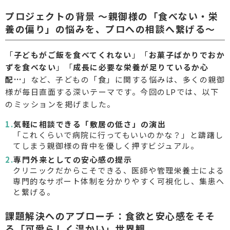
プロジェクトの背景 〜親御様の「食べない・栄
養の偏り」の悩みを、プロへの相談へ繋げる〜
「
子どもがご飯を食べてくれない
」「
お菓子ばかりでおか
ずを食べない
」「
成長に必要な栄養が足りているか心
配…
」など、子どもの「食」に関する悩みは、多くの親御
様が毎日直面する深いテーマです。今回のLPでは、以下
のミッションを掲げました。
気軽に相談できる「敷居の低さ」の演出
「これくらいで病院に行ってもいいのかな？」と躊躇し
てしまう親御様の背中を優しく押すビジュアル。
専門外来としての安心感の提示
クリニックだからこそできる、医師や管理栄養士による
専門的なサポート体制を分かりやすく可視化し、集患へ
と繋げる。
課題解決へのアプローチ：食欲と安心感をそそ
る「可愛らしく温かい」世界観