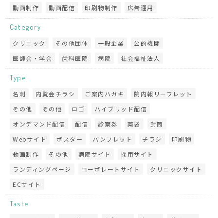
動画制作
動画配信
印刷物制作
広告運用
Category
クリニック
その他団体
一般企業
公的機関
医師会・学会
歯科医院
病院
社会福祉法人
Type
名刺
内覧会チラシ
ご案内ハガキ
院内報リーフレット
その他
その他
ロゴ
ハイブリッド配信
オンデマンド配信
配信
診察券
薬袋
封筒
Webサイト
ポスター
パンフレット
チラシ
印刷物
動画制作
その他
病院サイト
採用サイト
ランディングページ
コーポレートサイト
クリニックサイト
ECサイト
Taste