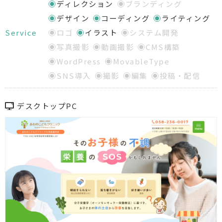
ディレクション
ブランディング
デザイン
コーディング
ライティング
Service
ロゴ
イラスト
システム開発
写真撮影
動画撮影
CMS構築
WordPress
MovableType
SNS導入
撮影
編集
投稿・配信
デスクトップPC