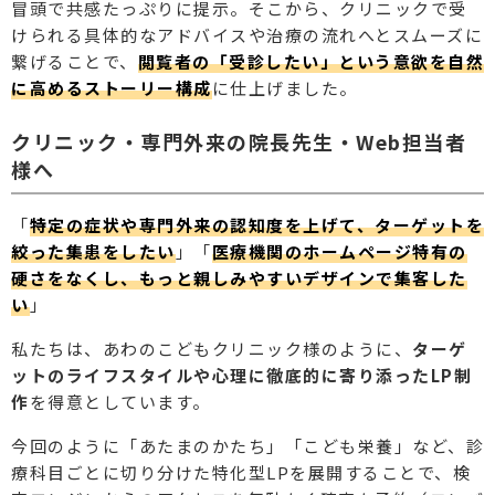
冒頭で共感たっぷりに提示。そこから、クリニックで受
けられる具体的なアドバイスや治療の流れへとスムーズに
繋げることで、
閲覧者の「受診したい」という意欲を自然
に高めるストーリー構成
に仕上げました。
クリニック・専門外来の院長先生・Web担当者
様へ
「
特定の症状や専門外来の認知度を上げて、ターゲットを
絞った集患をしたい
」「
医療機関のホームページ特有の
硬さをなくし、もっと親しみやすいデザインで集客した
い
」
私たちは、あわのこどもクリニック様のように、
ターゲ
ットのライフスタイルや心理に徹底的に寄り添ったLP制
作
を得意としています。
今回のように「あたまのかたち」「こども栄養」など、診
療科目ごとに切り分けた特化型LPを展開することで、検