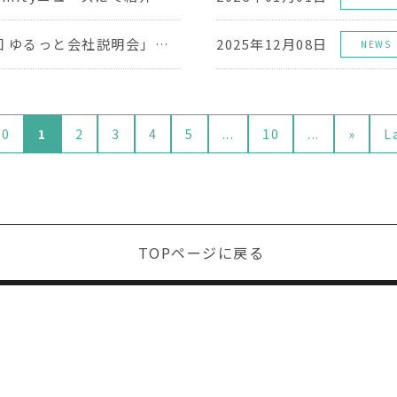
1月28日(水)「第2回 ゆるっと会社説明会」をオンライン開催いたします
2025年12月08日
NEWS
10
1
2
3
4
5
...
10
...
»
L
TOPページに戻る