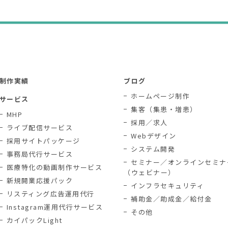
制作実績
ブログ
ホームページ制作
サービス
集客（集患・増患）
MHP
採用／求人
ライブ配信サービス
Webデザイン
採用サイトパッケージ
システム開発
事務局代行サービス
セミナー／オンラインセミナ
医療特化の動画制作サービス
（ウェビナー）
新規開業応援パック
インフラセキュリティ
リスティング広告運用代行
補助金／助成金／給付金
Instagram運用代行サービス
その他
カイパックLight