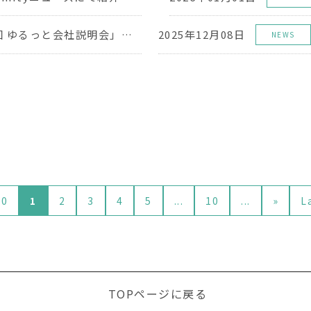
1月28日(水)「第2回 ゆるっと会社説明会」をオンライン開催いたします
2025年12月08日
NEWS
10
1
2
3
4
5
...
10
...
»
L
TOPページに戻る