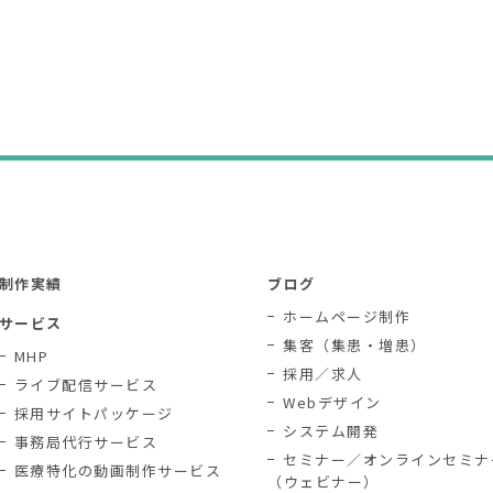
制作実績
ブログ
ホームページ制作
サービス
集客（集患・増患）
MHP
採用／求人
ライブ配信サービス
Webデザイン
採用サイトパッケージ
システム開発
事務局代行サービス
セミナー／オンラインセミナ
医療特化の動画制作サービス
（ウェビナー）