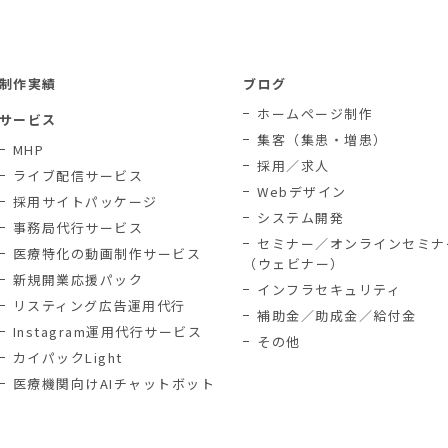
制作実績
ブログ
ホームページ制作
サービス
集客（集患・増患）
MHP
採用／求人
ライブ配信サービス
Webデザイン
採用サイトパッケージ
システム開発
事務局代行サービス
セミナー／オンラインセミナ
医療特化の動画制作サービス
（ウェビナー）
新規開業応援パック
インフラセキュリティ
リスティング広告運用代行
補助金／助成金／給付金
Instagram運用代行サービス
その他
カイパックLight
医療機関向けAIチャットボット