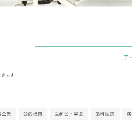
テ
できます
般企業
公的機関
医師会・学会
歯科医院
病