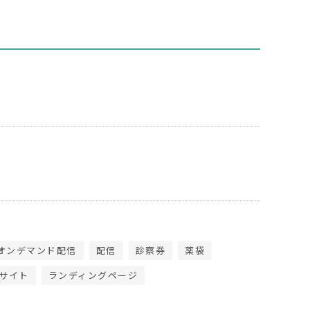
オンデマンド配信
配信
診察券
薬袋
サイト
ランディングページ