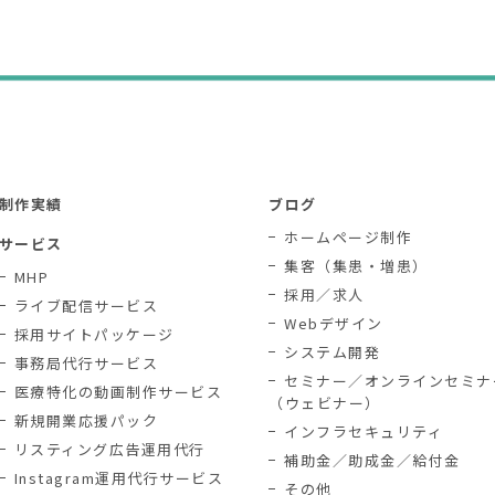
制作実績
ブログ
ホームページ制作
サービス
集客（集患・増患）
MHP
採用／求人
ライブ配信サービス
Webデザイン
採用サイトパッケージ
システム開発
事務局代行サービス
セミナー／オンラインセミナ
医療特化の動画制作サービス
（ウェビナー）
新規開業応援パック
インフラセキュリティ
リスティング広告運用代行
補助金／助成金／給付金
Instagram運用代行サービス
その他